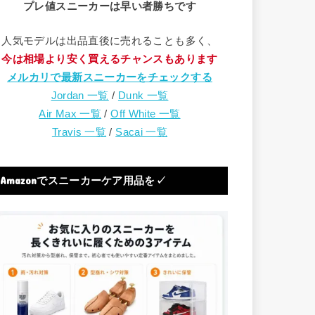
プレ値スニーカーは早い者勝ちです
人気モデルは出品直後に売れることも多く、
今は相場より安く買えるチャンスもあります
メルカリで最新スニーカーをチェックする
Jordan 一覧
/
Dunk 一覧
Air Max 一覧
/
Off White 一覧
Travis 一覧
/
Sacai 一覧
Amazonでスニーカーケア用品を✓