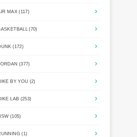
AIR MAX
(117)
BASKETBALL
(70)
DUNK
(172)
JORDAN
(377)
NIKE BY YOU
(2)
NIKE LAB
(253)
NSW
(105)
RUNNING
(1)