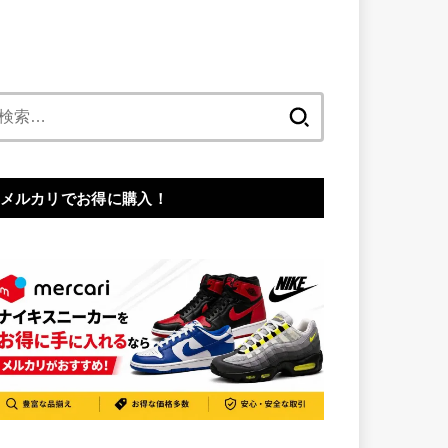
検
索:
メルカリでお得に購入！