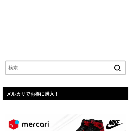
検
索:
メルカリでお得に購入！