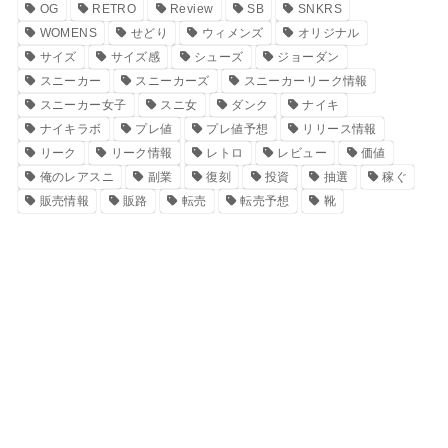
OG
RETRO
Review
SB
SNKRS
WOMENS
せどり
ウィメンズ
オリジナル
サイズ
サイズ感
シューズ
ジョーダン
スニーカー
スニーカーズ
スニーカーリーク情報
スニーカー女子
スニ女
ダンク
ナイキ
ナイキラボ
プレ値
プレ値予想
リリース情報
リーク
リーク情報
レトロ
レビュー
価値
俺のレアスニ
副業
復刻
投資
抽選
稼ぐ
販売情報
販路
転売
転売予想
靴