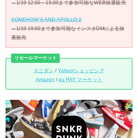
→1/19 12:00～15:00まで参加可能なWEB抽選販売
SOMEHOW’S AND APOLLO２
→1/19 19:00まで参加可能なインスタDMによる抽
選販売
リセールマーケット
スニダン
/
Yahoo!ショッピング
Amazon
/
au PAY マーケット