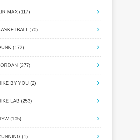
AIR MAX
(117)
BASKETBALL
(70)
DUNK
(172)
JORDAN
(377)
NIKE BY YOU
(2)
NIKE LAB
(253)
NSW
(105)
RUNNING
(1)