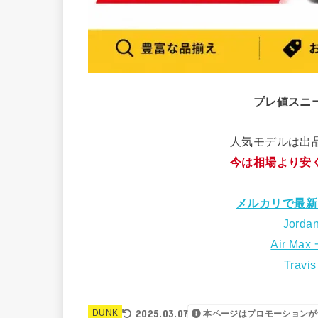
プレ値スニ
人気モデルは出
今は相場より安
メルカリで最新
Jorda
Air Max
Travi
2025.03.07
DUNK
本ページはプロモーションが