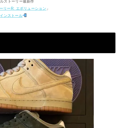
プルストーリー最新作
ーリーR: エボリューション
」
インストール