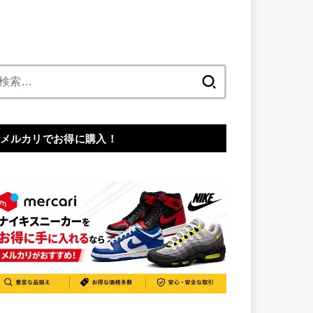
検
索:
メルカリでお得に購入！