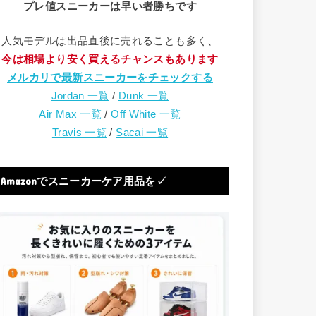
プレ値スニーカーは早い者勝ちです
人気モデルは出品直後に売れることも多く、
今は相場より安く買えるチャンスもあります
メルカリで最新スニーカーをチェックする
Jordan 一覧
/
Dunk 一覧
Air Max 一覧
/
Off White 一覧
Travis 一覧
/
Sacai 一覧
Amazonでスニーカーケア用品を✓