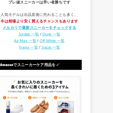
プレ値スニーカーは早い者勝ちです
人気モデルは出品直後に売れることも多く、
今は相場より安く買えるチャンスもあります
メルカリで最新スニーカーをチェックする
Jordan 一覧
/
Dunk 一覧
Air Max 一覧
/
Off White 一覧
Travis 一覧
/
Sacai 一覧
Amazonでスニーカーケア用品を✓