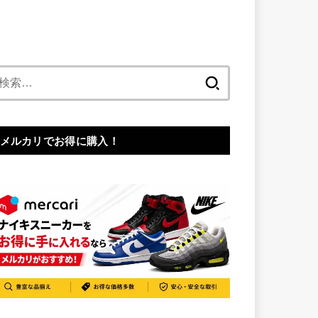
検
索:
メルカリでお得に購入！