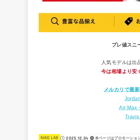
プレ値スニ
人気モデルは出
今は相場より安
メルカリで最新
Jorda
Air Max
Travi
2025.12.04
NIKE LAB
本ページはプロモーショ