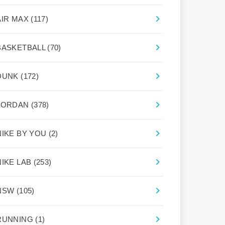
AIR MAX
(117)
BASKETBALL
(70)
DUNK
(172)
JORDAN
(378)
NIKE BY YOU
(2)
NIKE LAB
(253)
NSW
(105)
RUNNING
(1)