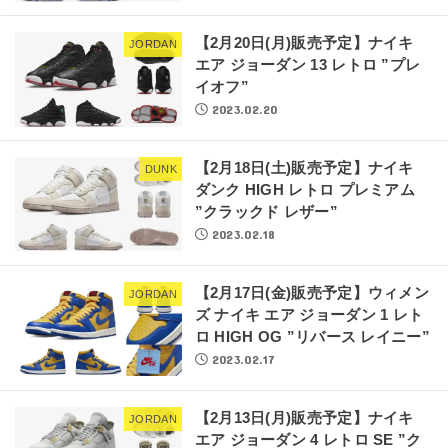
【2月20日(月)販売予定】ナイキ
JORDAN
エア ジョーダン 13 レトロ ”プレ
イオフ”
2023.02.20
【2月18日(土)販売予定】ナイキ
DUNK
ダンク HIGH レトロ プレミアム
”クラックド レザー”
2023.02.18
【2月17日(金)販売予定】ウィメン
JORDAN
ズ ナイキ エア ジョーダン 1 レト
ロ HIGH OG ”リバース レイニー”
2023.02.17
【2月13日(月)販売予定】ナイキ
JORDAN
エア ジョーダン 4 レトロ SE ”ク