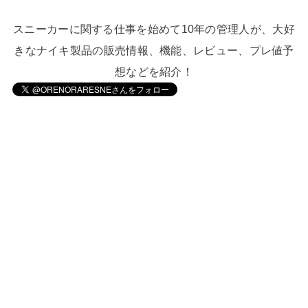
スニーカーに関する仕事を始めて10年の管理人が、大好
きなナイキ製品の販売情報、機能、レビュー、プレ値予
想などを紹介！