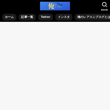
SEARCH
ホーム
記事一覧
Twitter
インスタ
俺のレアスニブログと