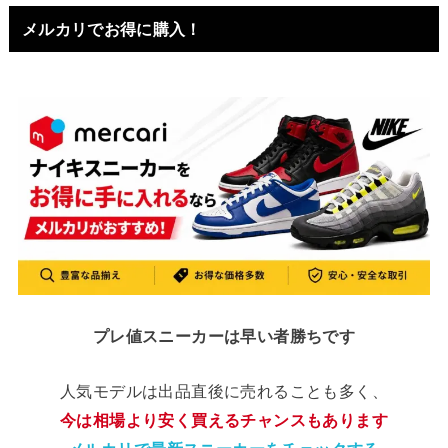
メルカリでお得に購入！
プレ値スニーカーは早い者勝ちです
人気モデルは出品直後に売れることも多く、
今は相場より安く買えるチャンスもあります