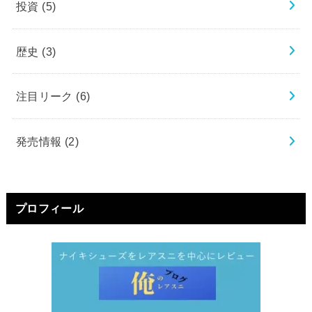
投資
(5)
歴史
(3)
注目リーク
(6)
発売情報
(2)
プロフィール