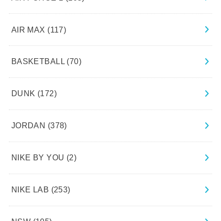
AIR MAX
(117)
BASKETBALL
(70)
DUNK
(172)
JORDAN
(378)
NIKE BY YOU
(2)
NIKE LAB
(253)