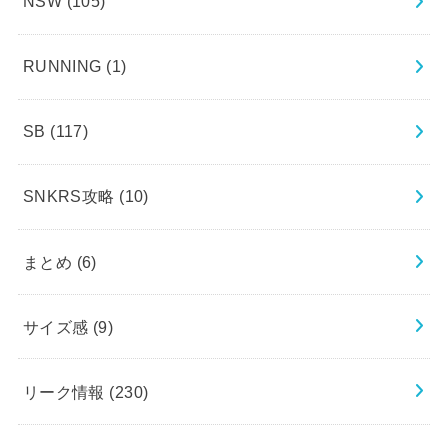
NSW
(105)
RUNNING
(1)
SB
(117)
SNKRS攻略
(10)
まとめ
(6)
サイズ感
(9)
リーク情報
(230)