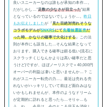
良いスニーカーなのは誰もが承知の本作…。
だがしかし…”
足数の少なさが目立った
”結果
となっているのではないでしょうか…。
昨日
もお伝えしました
が『
見た目絶対売れそうな
コラボモデルが
SNKRS
にて
先着抽選販売
だ
った時、かなりの確率で大化けする
』この法
則が本作にも該当した…そんな結果となって
おります。購入できる確率は頗る低い(流石に
スクラッチくじなんかよりは高い確率だと思
うけど)ですが、ほぼノーリスクで＋40,000円
オーバーの利益は凄いと思いませんか…？ こ
れがスニーカー転売の力…。最近は売れる売
れないがハッキリしていて前ほど面白みはな
いかもしれませんが、本作のようなドリーム
が定期的に訪れると思ったら…そりゃ…も
う…ね…。今月は、今のところ目玉を消化し