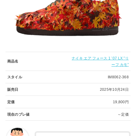
ナイキ エア フォース 1 ’07 LX ”リ
商品名
ーフ カモ”
スタイル
IM8062-368
販売日
2025年10月24日
定価
19,800円
現在のプレ値
～定価