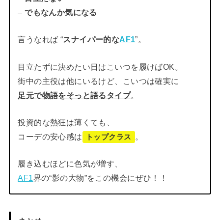
–
でもなんか気になる
言うなれば
“
スナイパー的な
AF1
”。
目立たずに決めたい日はこいつを履けばOK。
街中の主役は他にいるけど、こいつは確実に
足元で物語をそっと語るタイプ
。
投資的な熱狂は薄くても、
コーデの安心感は
。
トップクラス
履き込むほどに色気が増す、
AF1
界の“影の大物”をこの機会にぜひ！！