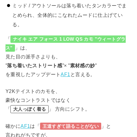
ミッド / アウトソールは落ち着いたタンカラーでま
とめられ、全体的にこなれたムードに仕上げてい
る。
「
ナイキ エア フォース 1 LOW QS カモ ”ウィートグラ
」は、
ス”
見た目の派手さよりも、
”
落ち着いたストリート感
”× ”
素材感の妙
”
を重視したアップデート
AF1
と言える。
Y2Kテイストのカモを、
豪快なコントラストではなく
「
」 方向にシフト。
大人っぽく着る
確かに
AF1
は「
」と
王道すぎて語ることがない
言われがちですが、