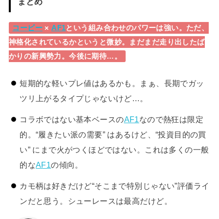
まとめ
コービー
×
AF1
という組み合わせのパワーは強い。ただ、
神格化されているかというと微妙。まだまだ走り出したば
かりの新興勢力。今後に期待…。
短期的な軽いプレ値はあるかも。まぁ、長期でガッ
ツリ上がるタイプじゃないけど…。
コラボではない基本ベースの
AF1
なので熱狂は限定
的。“履きたい派の需要” はあるけど、“投資目的の買
い” にまで火がつくほどではない。これは多くの一般
的な
AF1
の傾向。
カモ柄は好きだけど“そこまで特別じゃない”評価ライ
ンだと思う。シューレースは最高だけど。