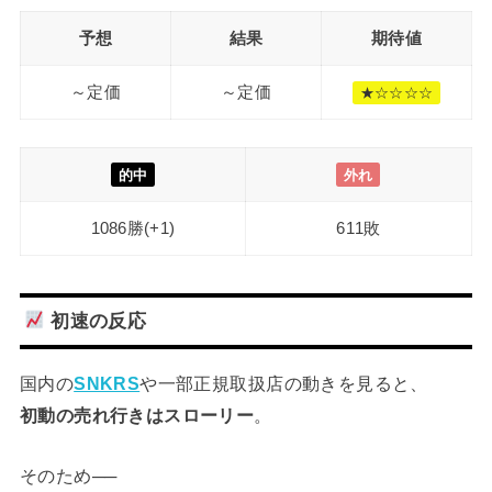
予想
結果
期待値
～定価
～定価
★☆☆☆☆
的中
外れ
1086勝(+1)
611敗
初速の反応
国内の
SNKRS
や一部正規取扱店の動きを見ると、
初動の売れ行きはスローリー
。
そのため──