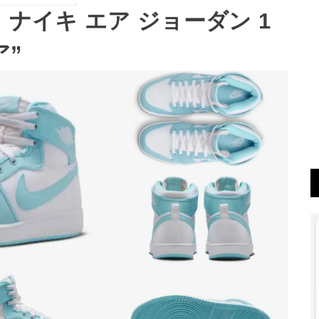
】ナイキ エア ジョーダン 1
ア”