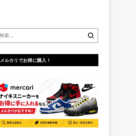
検
索:
メルカリでお得に購入！