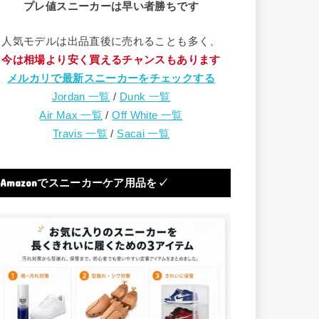
プレ値スニーカーは早い者勝ちです
人気モデルは出品直後に売れることも多く、
今は相場より安く買えるチャンスもあります
メルカリで最新スニーカーをチェックする
Jordan 一覧
/
Dunk 一覧
Air Max 一覧
/
Off White 一覧
Travis 一覧
/
Sacai 一覧
Amazonでスニーカーケア用品を✓