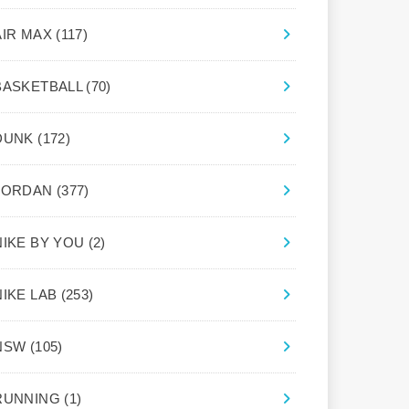
AIR MAX
(117)
BASKETBALL
(70)
DUNK
(172)
JORDAN
(377)
NIKE BY YOU
(2)
NIKE LAB
(253)
NSW
(105)
RUNNING
(1)