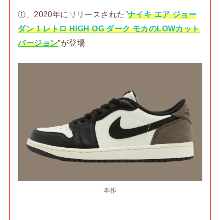
①、2020年にリリースされた”
ナイキ エア ジョー
ダン 1 レトロ HIGH OG ダーク モカのLOWカット
バージョン
”が登場
本作