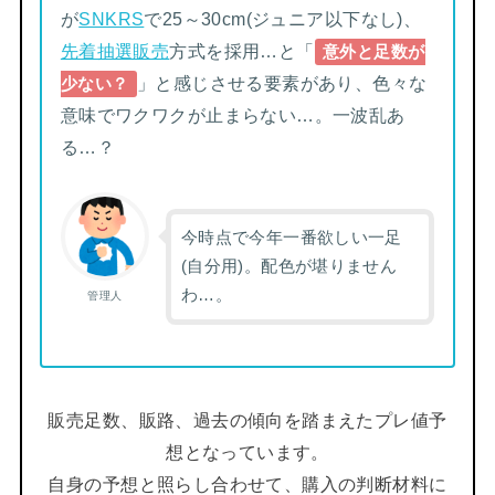
が
SNKRS
で25～30cm(ジュニア以下なし)、
先着抽選販売
方式を採用…と「
意外と足数が
」と感じさせる要素があり、色々な
少ない？
意味でワクワクが止まらない…。一波乱あ
る…？
今時点で今年一番欲しい一足
(自分用)。配色が堪りません
わ…。
管理人
販売足数、販路、過去の傾向を踏まえたプレ値予
想となっています。
自身の予想と照らし合わせて、購入の判断材料に