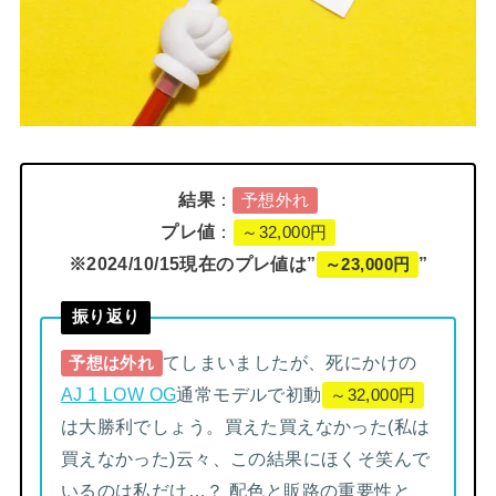
結果
：
予想外れ
プレ値
：
～32,000円
※2024/10/15現在のプレ値は”
”
～23,000円
振り返り
てしまいましたが、死にかけの
予想は外れ
AJ 1 LOW OG
通常モデルで初動
～32,000円
は大勝利でしょう。買えた買えなかった(私は
買えなかった)云々、この結果にほくそ笑んで
いるのは私だけ…？ 配色と販路の重要性と