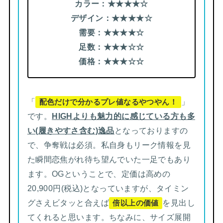
カラー：★★
★
★
☆
デザイン：
★★
★
★
☆
需要：
★★
★
★
☆
足数：
★★
★
☆
☆
価格：
★★
★
☆
☆
「
」
配色だけで分かるプレ値なるやつやん！
です。
HIGHよりも魅力的に感じている方も多
い
(
履きやすさ含む
)
逸品
となっておりますの
で、争奪戦は必須。私自身もリーク情報を見
た瞬間恋焦がれ待ち望んでいた一足でもあり
ます。OGということで、定価は高めの
20,900円(税込)となっていますが、タイミン
グさえビタッと合えば
を見出し
倍以上の価値
てくれると思います。ちなみに、サイズ展開