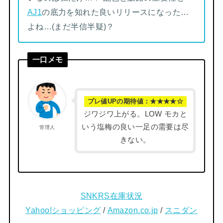
AJ1
の底力を知れた良いリリースになった…
よね…(まだ半信半疑)？
一口メモ
プレ値UPの期待値：★★★★☆
ジワジワ上がる。LOW モカと
いう塩梅の良い一足の需要は尽
管理人
きない。
SNKRS在庫状況
Yahoo!ショッピング
/
Amazon.co.jp
/
スニダン