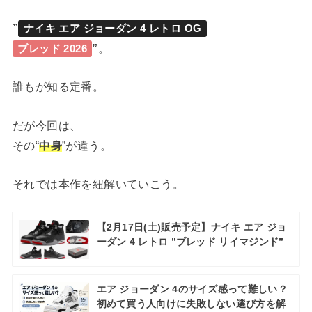
”
ナイキ エア ジョーダン 4 レトロ OG
”
。
ブレッド 2026
誰もが知る定番。
だが今回は、
その“
中身
”が違う。
それでは本作を紐解いていこう。
【2月17日(土)販売予定】ナイキ エア ジョ
ーダン 4 レトロ ”ブレッド リイマジンド”
エア ジョーダン 4のサイズ感って難しい？
初めて買う人向けに失敗しない選び方を解