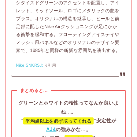
シダイズドグリーンのアクセントを配置し、アイ
レット、ミッドソール、ロゴにメタリックの艶を
プラス。オリジナルの構造を継承し、ヒールと前
足部に配したNike Airクッショニングが足にかか
る衝撃を緩和する。フローティングアイステイや
メッシュ風パネルなどのオリジナルのデザイン要
素で、1989年と同様の斬新な雰囲気を演出する。
Nike SNKRSよ
り引用
まとめると…
グリーンとホワイトの相性ってなんか良いよ
ね…。
”
”安定性が
平均点以上を必ず取ってくれる
AJ4
の強みかな…。