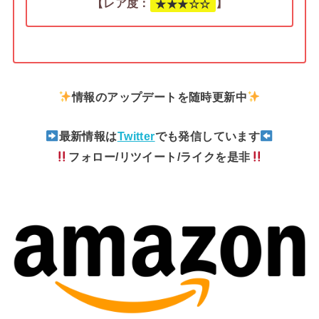
【レア度：
】
★
★
★
☆
☆
情報のアップデートを随時更新中
最新情報は
Twitter
でも発信しています
フォロー/リツイート/ライクを是非