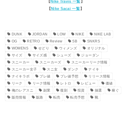
【
Nike Travis 一覧
】
【
Nike Sacai 一覧
】
DUNK
JORDAN
LOW
NIKE
NIKE LAB
OG
RETRO
Review
SB
SNKRS
WOMENS
せどり
ウィメンズ
オリジナル
サイズ
サイズ感
シューズ
ジョーダン
スニーカー
スニーカーズ
スニーカーリーク情報
スニーカー女子
スニ女
ダンク
ナイキ
ナイキラボ
プレ値
プレ値予想
リリース情報
リーク
リーク情報
レトロ
レビュー
価値
俺のレアスニ
副業
復刻
投資
抽選
稼ぐ
販売情報
販路
転売
転売予想
靴