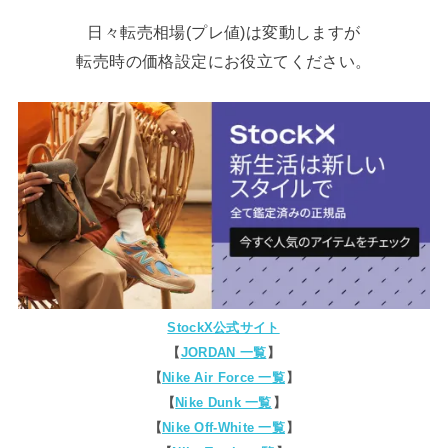
日々転売相場(プレ値)は変動しますが
転売時の価格設定にお役立てください。
StockX公式サイト
【
JORDAN 一覧
】
【
Nike Air Force 一覧
】
【
Nike Dunk 一覧
】
【
Nike Off-White 一覧
】