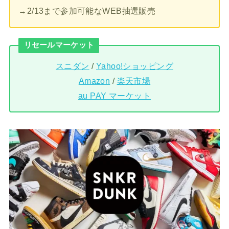
→2/13まで参加可能なWEB抽選販売
リセールマーケット
スニダン
/
Yahoo!ショッピング
Amazon
/
楽天市場
au PAY マーケット