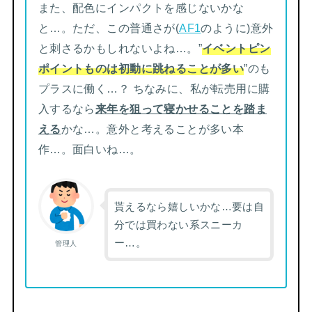
また、配色にインパクトを感じないかな
と…。ただ、この普通さが(
AF1
のように)意外
と刺さるかもしれないよね…。”
イベントピン
ポイントものは初動に跳ねることが多い
”のも
プラスに働く…？ ちなみに、私が転売用に購
入するなら
来年を狙って寝かせることを踏ま
える
かな…。意外と考えることが多い本
作…。面白いね…。
貰えるなら嬉しいかな…要は自
分では買わない系スニーカ
ー…。
管理人