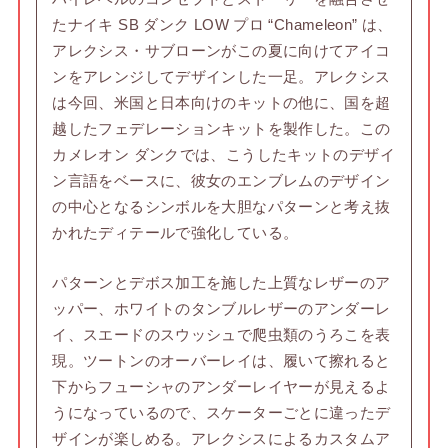
たナイキ SB ダンク LOW プロ “Chameleon” は、
アレクシス・サブローンがこの夏に向けてアイコ
ンをアレンジしてデザインした一足。アレクシス
は今回、米国と日本向けのキットの他に、国を超
越したフェデレーションキットを製作した。この
カメレオン ダンクでは、こうしたキットのデザイ
ン言語をベースに、彼女のエンブレムのデザイン
の中心となるシンボルを大胆なパターンと考え抜
かれたディテールで強化している。
パターンとデボス加工を施した上質なレザーのア
ッパー、ホワイトのタンブルレザーのアンダーレ
イ、スエードのスウッシュで爬虫類のうろこを表
現。ツートンのオーバーレイは、履いて擦れると
下からフューシャのアンダーレイヤーが見えるよ
うになっているので、スケーターごとに違ったデ
ザインが楽しめる。アレクシスによるカスタムア