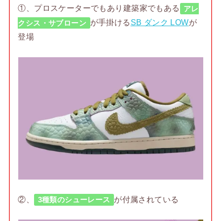
①、プロスケーターでもあり建築家でもある
アレ
が手掛ける
SB ダンク LOW
が
クシス・サブローン
登場
②、
が付属されている
3種類のシューレース