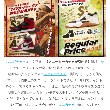
スニガチャ
とは、文字通り【
スニーカーガチャが引ける
】運試し
サ
イト
です。ポイントをお金で購入(最低500円→500ポイント)し、上
記画像のようなレアスニ
レアスニガチャ
に挑戦することが可能で
す。10万円以上のスニーカーをゲットできたり、無料でポイント
をゲットできるチャンスも
…
。また、任意のモデルやサイズを選択
(S賞ならS賞の中から欲しいモデルの欲しいサイズを選択)するこ
とが可能となっています。ちなみに、不要なモデルはポイントへ変
換が可能です。この機会にぜひ、
スニガチャ
で遊んでみません