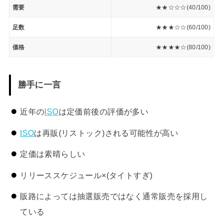
需要
★★☆☆☆(40/100)
足数
★★★☆☆(60/100)
価格
★★★★☆(80/100)
勝手に一言
近年の
ISO
は定価前後の評価が多い
ISO
は再販(リストック)される可能性が高い
定価は素晴らしい
リリーススケジュール×(タイトすぎ)
販路によっては抽選販売ではなく通常販売を採用し
ている