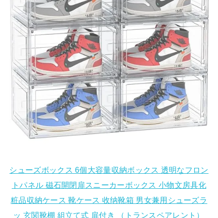
シューズボックス 6個大容量収納ボックス 透明なフロン
トパネル 磁石開閉扉スニーカーボックス 小物文房具化
粧品収納ケース 靴ケース 收纳靴箱 男女兼用シューズラ
ッ 玄関靴棚 組立て式 扉付き （トランスペアレント）