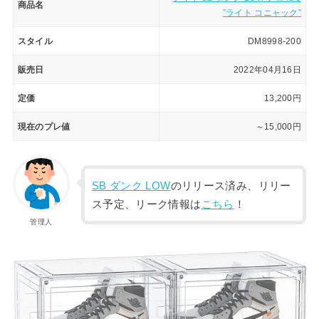
商品名
”ライト コニャック”
スタイル
DM8998-200
販売日
2022年04月16日
定価
13,200円
現在のプレ値
～15,000円
SB ダンク LOW
のリリース済み、リリー
ス予定、リーク情報は
こちら
！
管理人