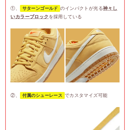
①、
のインパクトが光る
神々し
サターンゴールド
いカラーブロック
を採用している
②、
でカスタマイズ可能
付属のシューレース