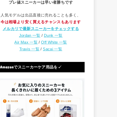
プレ値スニーカーは早い者勝ちです
人気モデルは出品直後に売れることも多く、
今は相場より安く買えるチャンスもあります
メルカリで最新スニーカーをチェックする
Jordan 一覧
/
Dunk 一覧
Air Max 一覧
/
Off White 一覧
Travis 一覧
/
Sacai 一覧
Amazonでスニーカーケア用品を✓