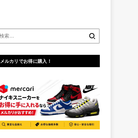
検
索:
メルカリでお得に購入！