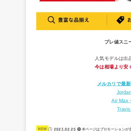
プレ値スニ
人気モデルは出
今は相場より安
メルカリで最新
Jorda
Air Max
Travi
2023.02.25
NSW
本ページはプロモーションが