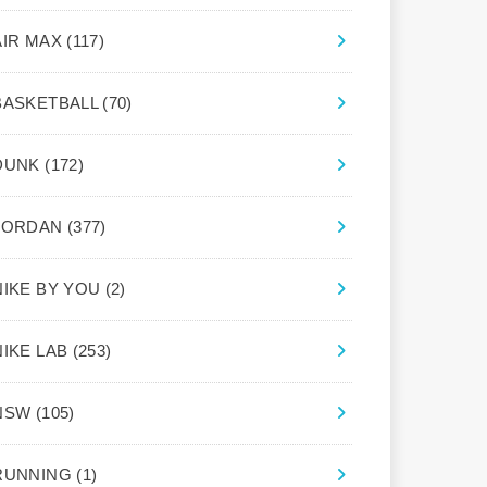
AIR MAX
(117)
BASKETBALL
(70)
DUNK
(172)
JORDAN
(377)
NIKE BY YOU
(2)
NIKE LAB
(253)
NSW
(105)
RUNNING
(1)