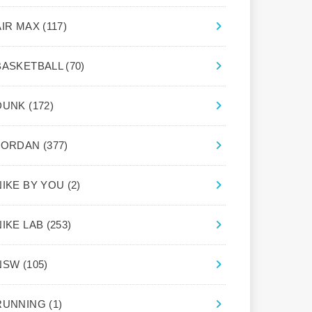
AIR MAX
(117)
BASKETBALL
(70)
DUNK
(172)
JORDAN
(377)
NIKE BY YOU
(2)
NIKE LAB
(253)
NSW
(105)
RUNNING
(1)