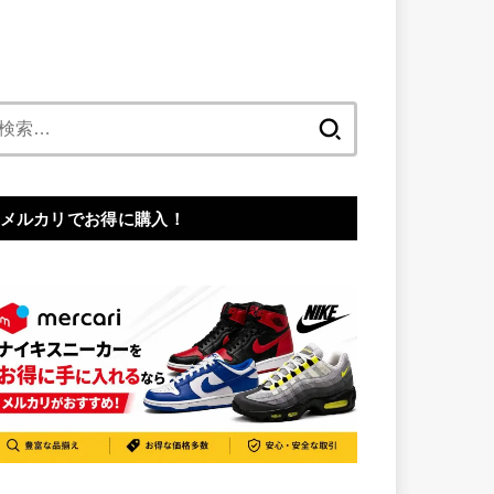
検
索:
メルカリでお得に購入！