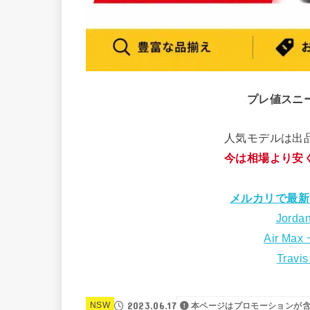
プレ値スニ
人気モデルは出
今は相場より安
メルカリで最新
Jorda
Air Max
Travi
2023.06.17
NSW
本ページはプロモーションが