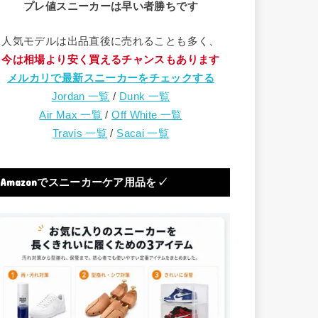
プレ値スニーカーは早い者勝ちです
人気モデルは出品直後に売れることも多く、
今は相場より安く買えるチャンスもあります
メルカリで最新スニーカーをチェックする
Jordan 一覧
/
Dunk 一覧
Air Max 一覧
/
Off White 一覧
Travis 一覧
/
Sacai 一覧
Amazonでスニーカーケア用品を✓