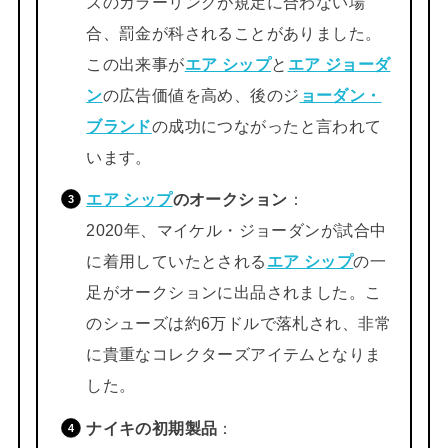
ズのカラーリングが規定に合わない場
合、罰金が科されることがありました。
この出来事が
エア シップ
と
エア ジョーダ
ン
の広告価値を高め、後のジ
ョーダン・
ブランド
の成功につながったと言われて
います。
エア シップ
のオークション
：
2020年、マイケル・ジョーダンが試合中
に着用していたとされる
エア シップ
の一
足がオークションに出品されました。こ
のシューズは約6万ドルで落札され、非常
に貴重なコレクターズアイテムとなりま
した。
ナイキの初期製品
：