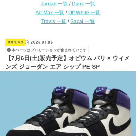
Jordan 一覧
/
Dunk 一覧
Air Max 一覧
/
Off White 一覧
Travis 一覧
/
Sacai 一覧
2024.07.06
JORDAN
本ページはプロモーションが含まれています
【7月6日(土)販売予定】オピウム パリ × ウィメ
ンズ ジョーダン エア シップ PE SP