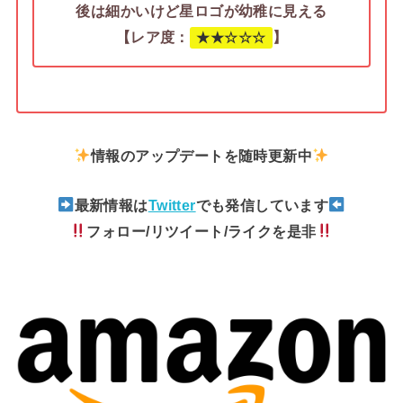
後は細かいけど星ロゴが幼稚に見える
【レア度：
】
★
★
☆
☆☆
情報のアップデートを随時更新中
最新情報は
Twitter
でも発信しています
フォロー/リツイート/ライクを是非