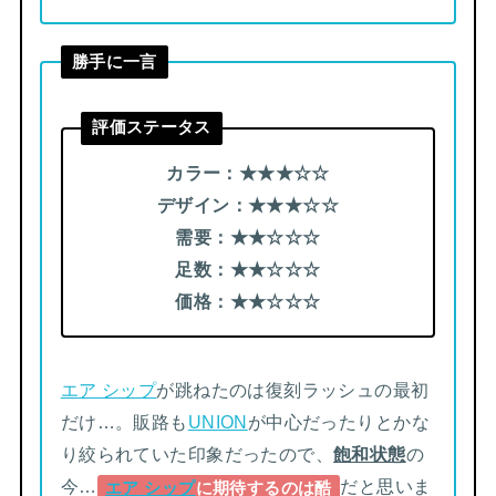
勝手に一言
評価ステータス
カラー：★★
★
☆
☆
デザイン：
★★
★
☆
☆
需要：
★★
☆
☆
☆
足数：
★★
☆
☆
☆
価格：
★★
☆
☆
☆
エア シップ
が跳ねたのは復刻ラッシュの最初
だけ…。販路も
UNION
が中心だったりとかな
り絞られていた印象だったので、
飽和状態
の
今…
だと思いま
エア シップ
に期待するのは酷