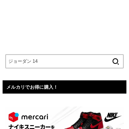
検
索:
メルカリでお得に購入！