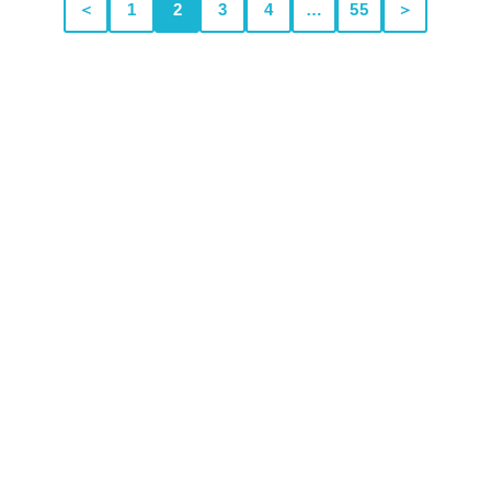
＜
1
2
3
4
…
55
＞