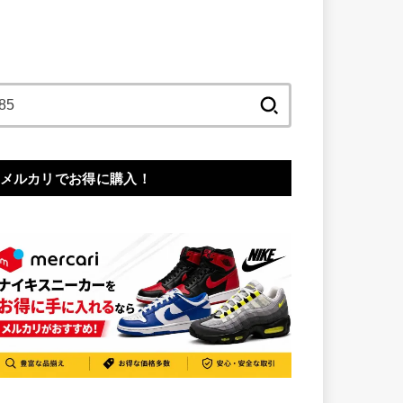
検
索:
メルカリでお得に購入！