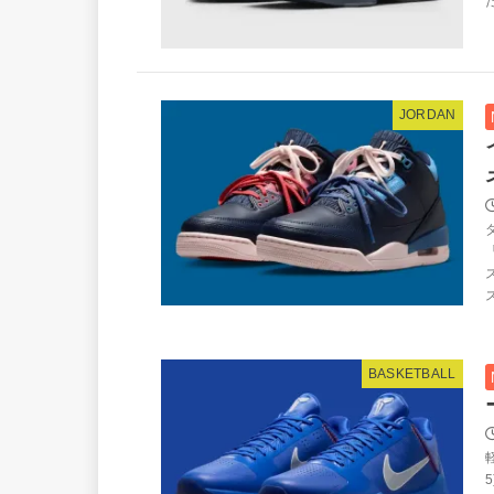
だ
JORDAN
BASKETBALL