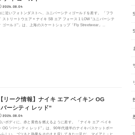
2026.08.04
白に近いフォトンダストへ、ユニバーシティゴールドを差す。 「フラ
イ ストリートウエア × ナイキ SB エア フォース 1 LOW “ユニバーシテ
ィ ゴールド”」は、上海のスケートショップ「Fly Streetwear」...
【リーク情報】ナイキ エア ベイキン OG
”バーシティ レッド”
2026.08.04
黒いボディに、赤と黄色を燃えるように差す。 「ナイキ エア ベイキ
ン OG “バーシティ レッド”」は、90年代後半のナイキバスケットボー
ルらしい、ゴツさと熱量をそのまま戻してきた一足だ。 マイアミ・ヒ