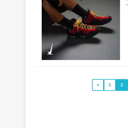
＜
1
2