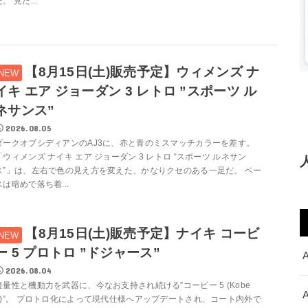
。 見た...
【8月15日(土)販売予定】ウィメンズ ナ
イキ エア ジョーダン 3 レトロ ”スポーツ ル
ネサンス”
2026.08.05
ダークオブシディアンのAJ3に、赤と青のミスマッチカラーを差す。
「ウィメンズ ナイキ エア ジョーダン 3 レトロ “スポーツ ルネサン
ス”」は、左右で色の見え方を変えた、かなりクセのある一足だ。 ベー
スは暗めで落ち着...
【8月15日(土)販売予定】ナイキ コービ
ー 5 プロトロ ”ドジャース”
2026.08.04
軽量性と機動力を武器に、今なお支持され続ける”コービー 5 (Kobe
5)”。 プロトロ化によって現代仕様へアップデートされ、コート内外で