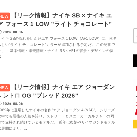
【リーク情報】ナイキ SB × ナイキ エ
ア フォース 1 LOW ”ライト チョコレート”
2026.08.06
ナイキ SBの流れを組んだエア フォース 1 LOW（AF1 LOW）に、秋冬
らしい“ライト チョコレート”カラーが追加される予定だ。 この記事で
は、 ・基本情報・販売情報・ナイキ SB × AF1の背景・デザインの特
...
【リーク情報】ナイキ エア ジョーダン
4 レトロ OG ”ブレッド 2026”
2026.08.06
1989年に登場したナイキの名作”エア ジョーダン 4 (AJ4)”。 シリーズ
の中でも屈指の人気を誇り、ストリートとスニーカーカルチャーの両
方で支持され続けているモデルだ。 近年は復刻やリイマジンドモデル
の展開により、...