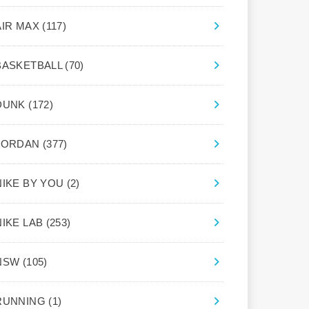
AIR MAX
(117)
BASKETBALL
(70)
DUNK
(172)
JORDAN
(377)
NIKE BY YOU
(2)
NIKE LAB
(253)
NSW
(105)
RUNNING
(1)