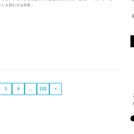
ートを思わせる赤黒...
3
4
…
102
＞