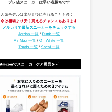
プレ値スニーカーは早い者勝ちです
人気モデルは出品直後に売れることも多く、
今は相場より安く買えるチャンスもあります
メルカリで最新スニーカーをチェックする
Jordan 一覧
/
Dunk 一覧
Air Max 一覧
/
Off White 一覧
Travis 一覧
/
Sacai 一覧
Amazonでスニーカーケア用品を✓