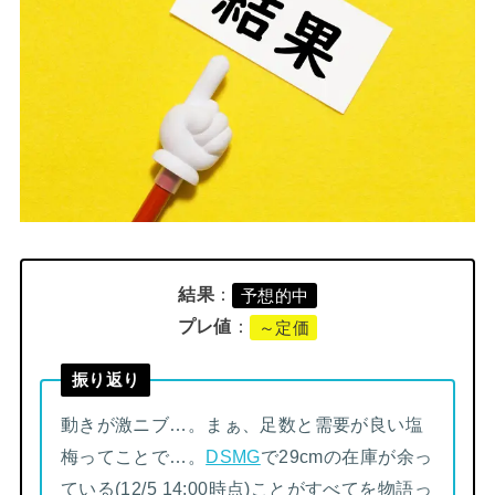
結果
：
予想的中
プレ値
：
～定価
振り返り
動きが激ニブ…。まぁ、足数と需要が良い塩
梅ってことで…。
DSMG
で29cmの在庫が余っ
ている(12/5 14:00時点)ことがすべてを物語っ