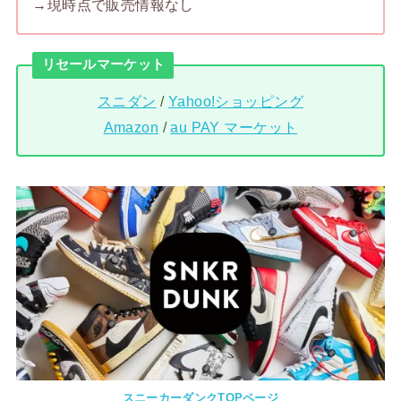
→現時点で販売情報なし
リセールマーケット
スニダン
/
Yahoo!ショッピング
Amazon
/
au PAY マーケット
スニーカーダンクTOPページ