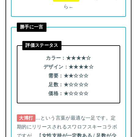
ら←
勝手に一言
評価ステータス
カラー：★★
★
★
☆
デザイン：
★★
★
★
☆
需要：
★★
☆
☆☆
足数：
★
☆
☆
☆
☆
価格：
★
☆
☆☆
☆
…という言葉が最適な一足です。定
大博打
期的にリリースされるスワロフスキーコラボ
ですが、【
女性支持が一定数ある
/
足数が少