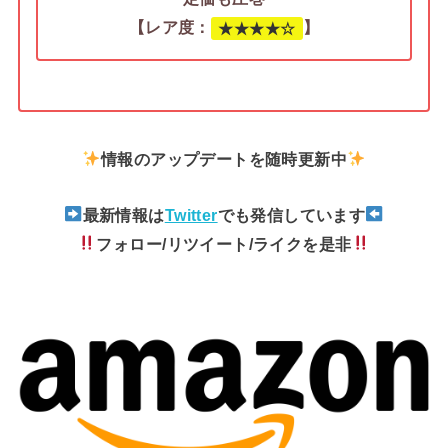
【レア度：
】
★
★
★
★☆
情報のアップデートを随時更新中
最新情報は
Twitter
でも発信しています
フォロー/リツイート/ライクを是非