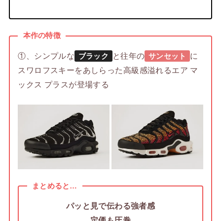
本作の特徴
①、シンプルな
と往年の
に
ブラック
サンセット
スワロフスキーをあしらった高級感溢れるエア マ
ックス プラスが登場する
まとめると…
パッと見で伝わる強者感
定価も圧巻