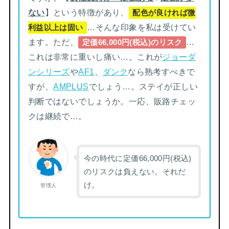
ない
】という特徴があり、
配色が良ければ微
…そんな印象を私は受けてい
利益以上は固い
ます。ただ、
…
定価66,000円(税込)のリスク
これは非常に重いし痛い…。これが
ジョーダ
ンシリーズ
や
AF1
、
ダンク
なら熟考すべきで
すが、
AMPLUS
でしょう…。ステイが正しい
判断ではないでしょうか。一応、販路チェッ
クは継続で…。
今の時代に定価66,000円(税込)
のリスクは負えない。それだ
け。
管理人