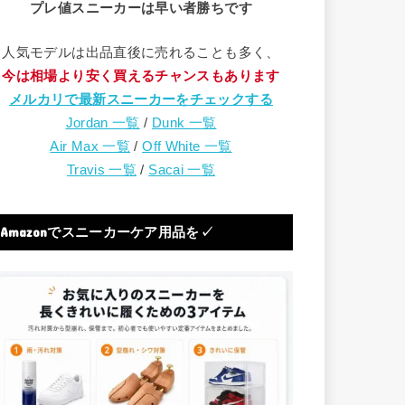
プレ値スニーカーは早い者勝ちです
人気モデルは出品直後に売れることも多く、
今は相場より安く買えるチャンスもあります
メルカリで最新スニーカーをチェックする
Jordan 一覧
/
Dunk 一覧
Air Max 一覧
/
Off White 一覧
Travis 一覧
/
Sacai 一覧
Amazonでスニーカーケア用品を✓