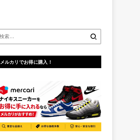
検
索:
メルカリでお得に購入！