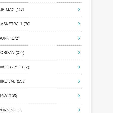
AIR MAX
(117)
BASKETBALL
(70)
DUNK
(172)
JORDAN
(377)
NIKE BY YOU
(2)
NIKE LAB
(253)
NSW
(105)
RUNNING
(1)