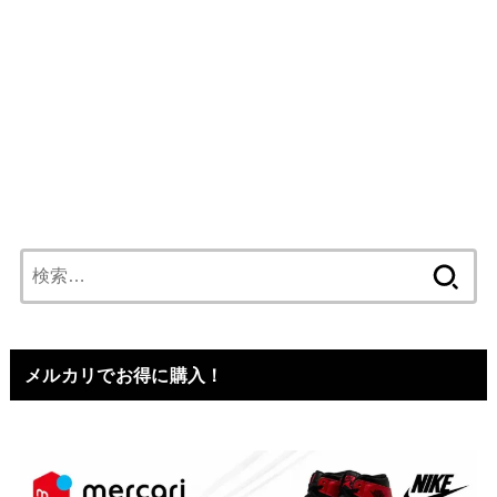
検
索:
メルカリでお得に購入！