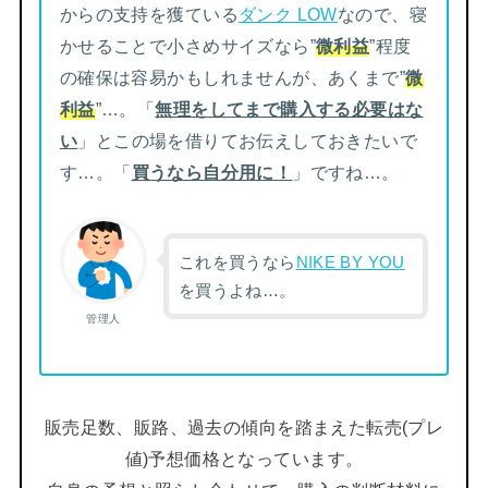
からの支持を獲ている
ダンク LOW
なので、寝
かせることで小さめサイズなら”
微利益
”程度
の確保は容易かもしれませんが、あくまで”
微
利益
”…。「
無理をしてまで購入する必要はな
い
」とこの場を借りてお伝えしておきたいで
す…。「
買うなら自分用に！
」ですね…。
これを買うなら
NIKE BY YOU
を買うよね…。
管理人
販売足数、販路、過去の傾向を踏まえた転売(プレ
値)予想価格となっています。