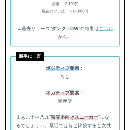
定価：12,100円
現在のプレ値：〜14,000円
→過去リリース”
ダンク LOW
”の結果は
こちら
から←
勝手に一言
ポジティブ要素
：
なし
ネガティブ要素
：
量産型
まぁ…十中八九”
転売不向きスニーカー
”にな
るでしょう…。最近では昔と比較すると女性