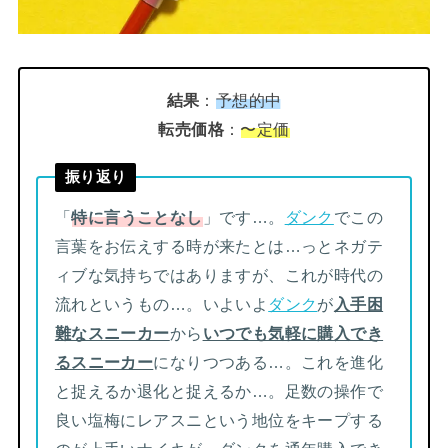
結果
：
予想的中
転売価格
：
〜定価
振り返り
「
特に言うことなし
」です…。
ダンク
でこの
言葉をお伝えする時が来たとは…っとネガテ
ィブな気持ちではありますが、これが時代の
流れというもの…。いよいよ
ダンク
が
入手困
難なスニーカー
から
いつでも気軽に購入でき
るスニーカー
になりつつある…。これを進化
と捉えるか退化と捉えるか…。足数の操作で
良い塩梅にレアスニという地位をキープする