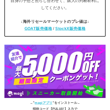
自身の予想と照らし合わせて、購入の判断材料に
してください。
↓海外リセールマーケットのプレ値は↓
GOAT販売価格
/
StockX販売価格
→”
magiアプリ
”をインストール←
招待コード【PULIAY】入力で