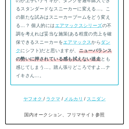
のが上手いナイキが、ダンクを通年購入でき
るスタンダードなスニーカーに変える…。こ
の新たな試みはスニーカーブームをどう変え
る…？ 個人的には
エアマックスシリーズ
の不
調を考えれば妥当な施策(ある程度の売上を確
保できるスニーカーを
エアマックス
から
ダン
ク
にシフト)だと思いますが、
ニューバランス
の勢いに押されている感も拭えない迷走
とも
感じてしまう…。踏ん張りどころですよ…ナ
イキさん…。
ヤフオク
/
ラクマ
/
メルカ
リ
/
スニダン
国内オークション、フリマサイト参照