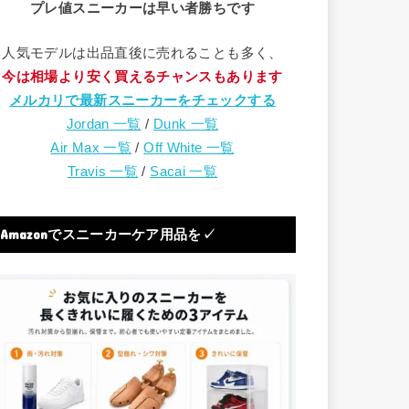
プレ値スニーカーは早い者勝ちです
人気モデルは出品直後に売れることも多く、
今は相場より安く買えるチャンスもあります
メルカリで最新スニーカーをチェックする
Jordan 一覧
/
Dunk 一覧
Air Max 一覧
/
Off White 一覧
Travis 一覧
/
Sacai 一覧
Amazonでスニーカーケア用品を✓