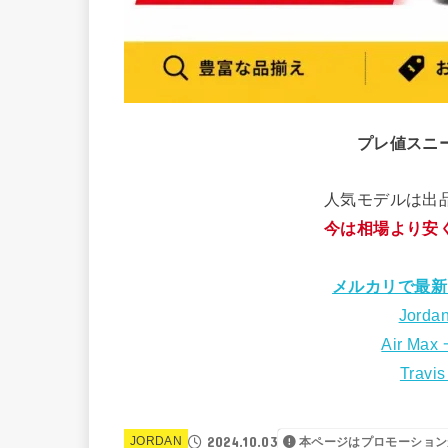
プレ値スニ
人気モデルは出
今は相場より安
メルカリで最新
Jorda
Air Max
Travi
2024.10.03
JORDAN
本ページはプロモーション