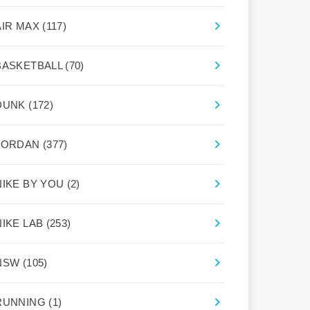
AIR MAX
(117)
BASKETBALL
(70)
DUNK
(172)
JORDAN
(377)
NIKE BY YOU
(2)
NIKE LAB
(253)
NSW
(105)
RUNNING
(1)