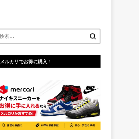
検
索:
メルカリでお得に購入！