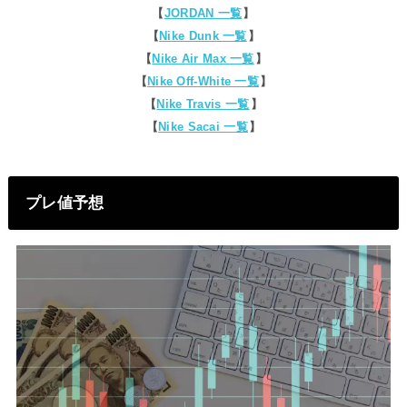
【
JORDAN 一覧
】
【
Nike Dunk 一覧
】
【
Nike Air Max 一覧
】
【
Nike Off-White 一覧
】
【
Nike Travis 一覧
】
【
Nike Sacai 一覧
】
プレ値予想