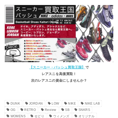
【スニーカー・バッシュ買取王国】
で
レアスニを高価買取！
次のレアスニの資金にしませんか？
DUNK
JORDAN
LOW
NIKE
NIKE LAB
OG
RETRO
Review
SB
SNKRS
WOMENS
せどり
ウィメンズ
オリジナル