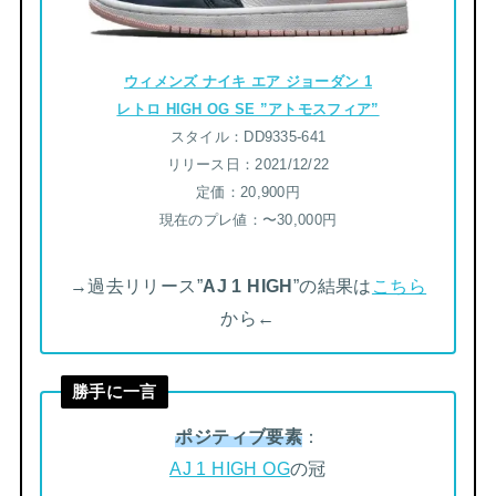
ウィメンズ ナイキ エア ジョーダン 1
レトロ HIGH OG SE ”アトモスフィア”
スタイル：DD9335-641
リリース日：2021/12/22
定価：20,900円
現在のプレ値：〜30,000円
→過去リリース”
AJ 1 HIGH
”の結果は
こちら
から←
勝手に一言
ポジティブ要素
：
AJ 1 HIGH OG
の冠