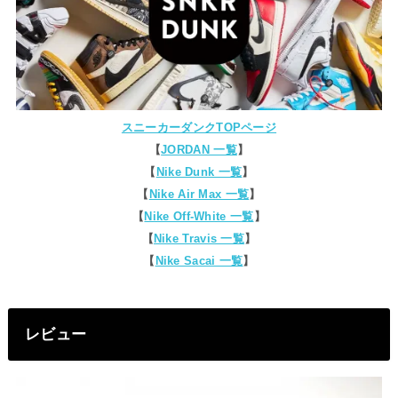
スニーカーダンクTOPページ
【
JORDAN 一覧
】
【
Nike Dunk 一覧
】
【
Nike Air Max 一覧
】
【
Nike Off-White 一覧
】
【
Nike Travis 一覧
】
【
Nike Sacai 一覧
】
レビュー