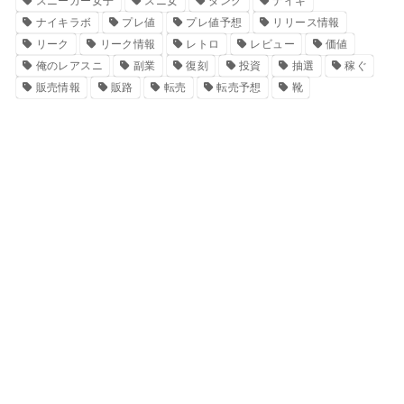
スニーカー女子
スニ女
ダンク
ナイキ
ナイキラボ
プレ値
プレ値予想
リリース情報
リーク
リーク情報
レトロ
レビュー
価値
俺のレアスニ
副業
復刻
投資
抽選
稼ぐ
販売情報
販路
転売
転売予想
靴