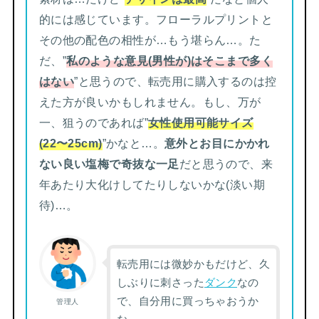
的には感じています。フローラルプリントと
その他の配色の相性が…もう堪らん…。た
だ、”
私のような意見(男性が)はそこまで多く
はない
”と思うので、転売用に購入するのは控
えた方が良いかもしれません。もし、万が
一、狙うのであれば”
女性使用可能サイズ
(22〜25cm)
”かなと…。
意外とお目にかかれ
ない良い塩梅で奇抜な一足
だと思うので、来
年あたり大化けしてたりしないかな(淡い期
待)…。
転売用には微妙かもだけど、久
しぶりに刺さった
ダンク
なの
で、自分用に買っちゃおうか
管理人