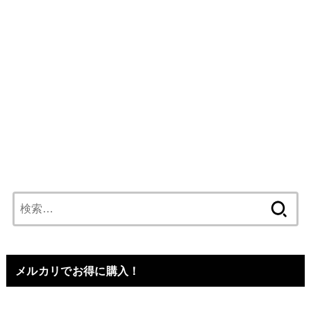
検
索:
メルカリでお得に購入！