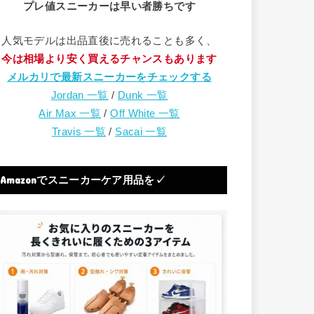
プレ値スニーカーは早い者勝ちです
人気モデルは出品直後に売れることも多く、
今は相場より安く買えるチャンスもあります
メルカリで最新スニーカーをチェックする
Jordan 一覧
/
Dunk 一覧
Air Max 一覧
/
Off White 一覧
Travis 一覧
/
Sacai 一覧
Amazonでスニーカーケア用品を✓