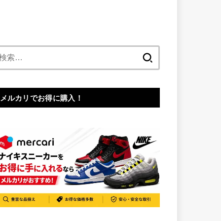
検
索:
メルカリでお得に購入！