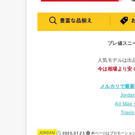
プレ値スニ
人気モデルは出
今は相場より安
メルカリで最新
Jorda
Air Max
Travi
2025.07.23
JORDAN
本ページはプロモーショ