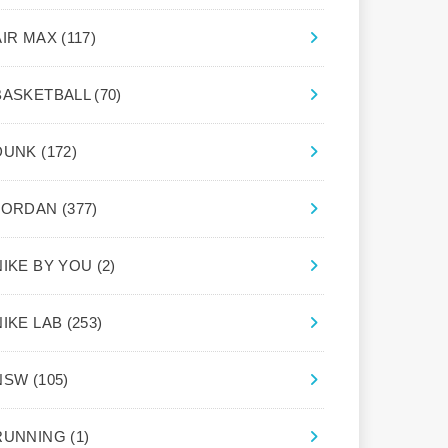
AIR MAX
(117)
BASKETBALL
(70)
DUNK
(172)
JORDAN
(377)
NIKE BY YOU
(2)
NIKE LAB
(253)
NSW
(105)
RUNNING
(1)