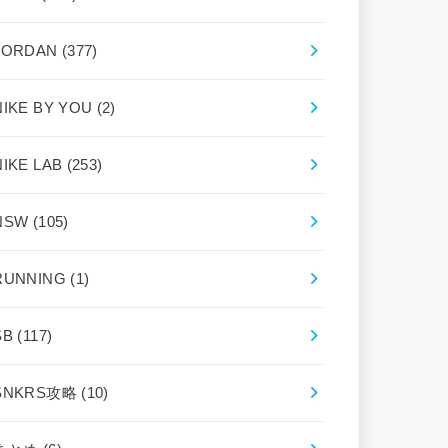
JORDAN
(377)
NIKE BY YOU
(2)
NIKE LAB
(253)
NSW
(105)
RUNNING
(1)
SB
(117)
SNKRS攻略
(10)