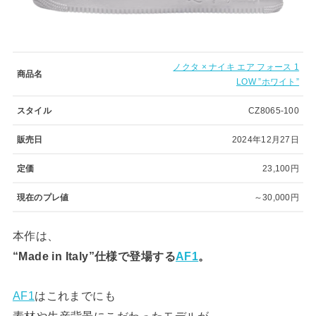
ノクタ × ナイキ エア フォース 1
商品名
LOW ”ホワイト”
スタイル
CZ8065-100
販売日
2024年12月27日
定価
23,100円
現在のプレ値
～30,000円
本作は、
“Made in Italy”仕様で登場する
AF1
。
AF1
はこれまでにも
素材や生産背景にこだわったモデルが