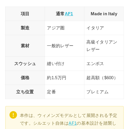
項目
通常
AF1
Made in Italy
製造
アジア圏
イタリア
高級イタリアン
素材
一般的レザー
レザー
スウッシュ
縫い付け
エンボス
価格
約1.5万円
超高額（$600）
立ち位置
定番
プレミアム
本作は、ウィメンズモデルとして展開される予定
です。シルエット自体は
AF1
の基本設計を踏襲し