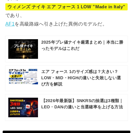
ウィメンズ ナイキ エア フォース 1 LOW ”
Made in Italy
”
であり、
AF1
を高級路線へ引き上げた異例のモデルだ。
2025年プレ値ナイキ厳選まとめ｜本当に勝
ったモデルはこれだ
エア フォース 1のサイズ感は？大きい？
LOW・MID・HIGHの違いと失敗しない選
び方を解説
【2026年最新版】SNKRSの抽選は3種類｜
LEO・DANの違いと当選確率を上げる方法