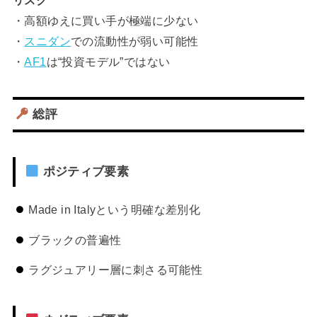
リスク
・高額ゆえに買い手が極端に少ない
・
スニダン
での流動性が弱い可能性
・
AF1
は“投資モデル”ではない
総評
ポジティブ要素
Made in Italyという明確な差別化
ブラックの普遍性
ラグジュアリー層に刺さる可能性