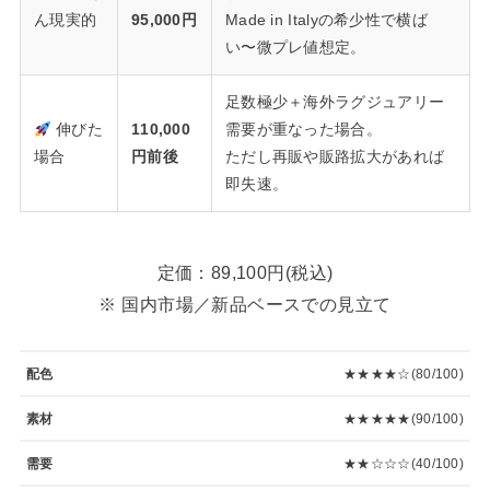
ん現実的
95,000円
Made in Italyの希少性で横ば
い〜微プレ値想定。
足数極少＋海外ラグジュアリー
伸びた
110,000
需要が重なった場合。
場合
円前後
ただし再販や販路拡大があれば
即失速。
定価：89,100円(税込)
※ 国内市場／新品ベースでの見立て
配色
★★★★☆(80/100)
素材
★★★★★(90/100)
需要
★★☆☆☆(40/100)