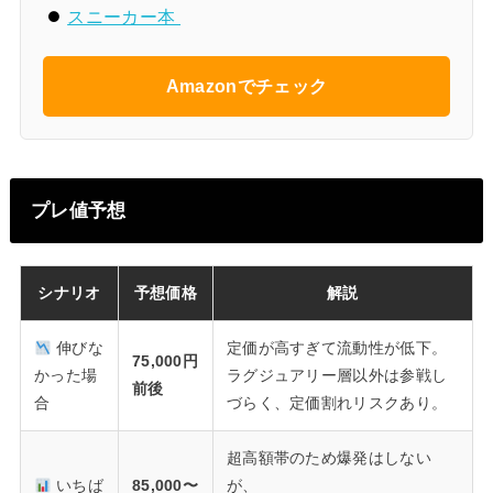
スニーカー本
Amazonでチェック
プレ値予想
シナリオ
予想価格
解説
伸びな
定価が高すぎて流動性が低下。
75,000円
かった場
ラグジュアリー層以外は参戦し
前後
合
づらく、定価割れリスクあり。
超高額帯のため爆発はしない
いちば
85,000〜
が、