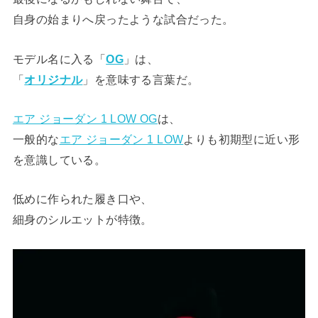
自身の始まりへ戻ったような試合だった。
モデル名に入る「
OG
」は、
「
オリジナル
」を意味する言葉だ。
エア ジョーダン 1 LOW OG
は、
一般的な
エア ジョーダン 1 LOW
よりも初期型に近い形
を意識している。
低めに作られた履き口や、
細身のシルエットが特徴。