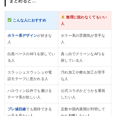
まとめると…
無理に狙わなくてもいい
こんな人におすすめ
人
ホラー系デザイン
が好きな
ホラー系の雰囲気が苦手な
人
人
白黒ベースのAF1を探してい
真っ白でクリーンなAF1を
る人
探している人
スラッシュスウッシュや電
汚れ加工や擦れ加工が苦手
話モチーフに惹かれる人
な人
ハロウィン以外でも履ける
公式コラボかどうかを重視
テーマ系が欲しい人
したい人
プレ値目線
でも期待できる
足数や国内展開が判明して
一足を見たい人
から判断したい人