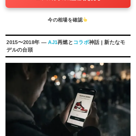
今の相場を確認
2015〜2018年 ―
AJ1
再燃と
コラボ
神話 | 新たなモ
デルの台頭